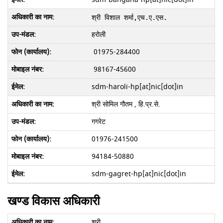
श्री विशाल शर्मा
,एच.ए.एस. 
हरोली
01975-284400
98167-45600
sdm-haroli-hp[at]nic[dot]in
श्री सोमिल गौतम , हि.प्र.से.
गगरेट
01976-241500
94184-50880
sdm-gagret-hp[at]nic[dot]in
खण्ड विकास अधिकारी
श्री