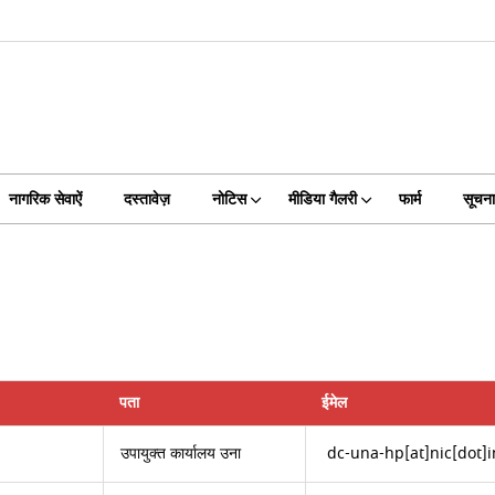
नागरिक सेवाऐं
दस्तावेज़
नोटिस
मीडिया गैलरी
फार्म
सूचन
पता
ईमेल
उपायुक्त कार्यालय उना
dc-una-hp[at]nic[dot]i