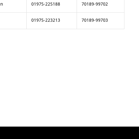
in
01975-225188
70189-99702
n
01975-223213
70189-99703