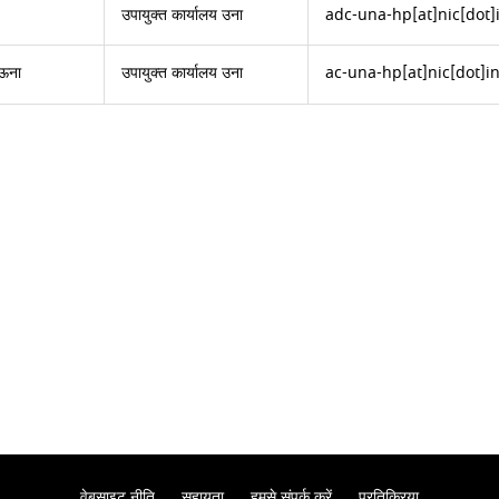
उपायुक्त कार्यालय उना
adc-una-hp[at]nic[dot]
 ऊना
उपायुक्त कार्यालय उना
ac-una-hp[at]nic[dot]i
वेबसाइट नीति
सहायता
हमसे संपर्क करें
प्रतिक्रिया