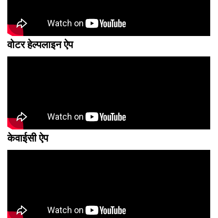
वोटर हेल्पलाइन ऐप
केवाईसी ऐप