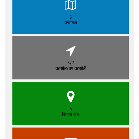
5
उपमंडल
5/7
तहसील/उप तहसीलें
5
विकास खंड