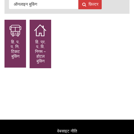
फ़िल्टर
हि. प.
हि. प्र.
प. नि.
प. वि.
टिकट
निगम –
बुकिंग
होटल
बुकिंग
वेबसाइट नीति