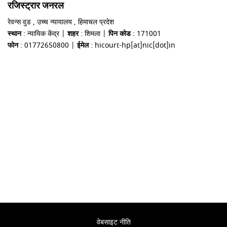
रजिस्ट्रार जनरल
रेवन्स वुड , उच्च न्यायालय , हिमाचल प्रदेश
स्थान
: न्यायिक केंद्र |
शहर
: शिमला |
पिन कोड
: 171001
फोन
: 01772650800 |
ईमेल
: hicourt-hp[at]nic[dot]in
वेबसाइट नीति